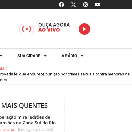
OUÇA AGORA
AO VIVO
SUA CIDADE
A RÁDIO
sil
ovada lei que endurece punição por crimes sexuais contra menores na
rnet
MAIS QUENTES
peração mira ladrões de
ansões na Zona Sul do Rio
rnalismo
6 de agosto de 2026