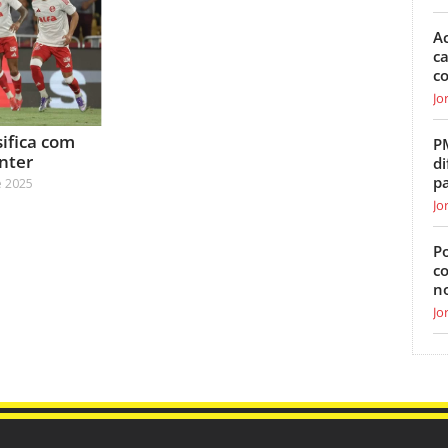
Ac
ca
c
Jo
sifica com
P
nter
di
p
e 2025
Jo
Po
c
n
Jo