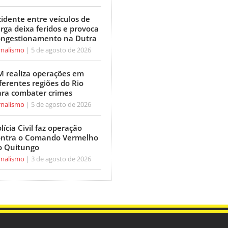
idente entre veículos de
rga deixa feridos e provoca
ongestionamento na Dutra
rnalismo
5 de agosto de 2026
M realiza operações em
ferentes regiões do Rio
ara combater crimes
rnalismo
5 de agosto de 2026
lícia Civil faz operação
ontra o Comando Vermelho
o Quitungo
rnalismo
3 de agosto de 2026