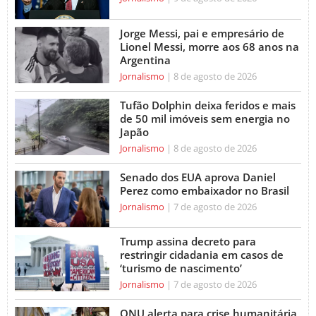
Jorge Messi, pai e empresário de
Lionel Messi, morre aos 68 anos na
Argentina
Jornalismo
8 de agosto de 2026
Tufão Dolphin deixa feridos e mais
de 50 mil imóveis sem energia no
Japão
Jornalismo
8 de agosto de 2026
Senado dos EUA aprova Daniel
Perez como embaixador no Brasil
Jornalismo
7 de agosto de 2026
Trump assina decreto para
restringir cidadania em casos de
‘turismo de nascimento’
Jornalismo
7 de agosto de 2026
ONU alerta para crise humanitária