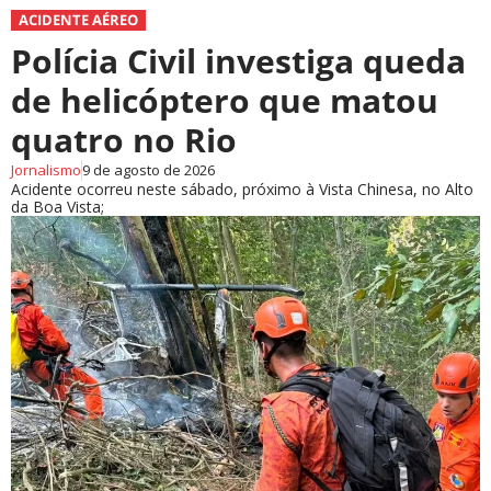
ACIDENTE AÉREO
Polícia Civil investiga queda
de helicóptero que matou
quatro no Rio
Jornalismo
9 de agosto de 2026
Acidente ocorreu neste sábado, próximo à Vista Chinesa, no Alto
da Boa Vista;