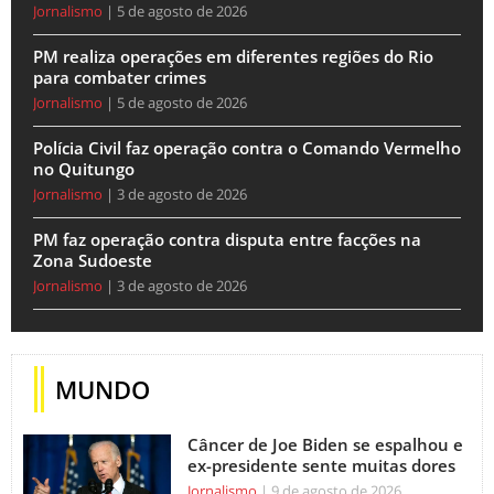
Jornalismo
5 de agosto de 2026
PM realiza operações em diferentes regiões do Rio
para combater crimes
Jornalismo
5 de agosto de 2026
Polícia Civil faz operação contra o Comando Vermelho
no Quitungo
Jornalismo
3 de agosto de 2026
PM faz operação contra disputa entre facções na
Zona Sudoeste
Jornalismo
3 de agosto de 2026
MUNDO
Câncer de Joe Biden se espalhou e
ex-presidente sente muitas dores
Jornalismo
9 de agosto de 2026