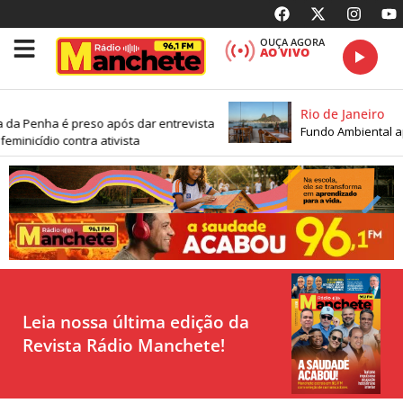
OUÇA AGORA
AO VIVO
Rio de Janeiro
a é preso após dar entrevista
Fundo Ambiental aprova R$ 
o contra ativista
Leia nossa última edição da
Revista Rádio Manchete!