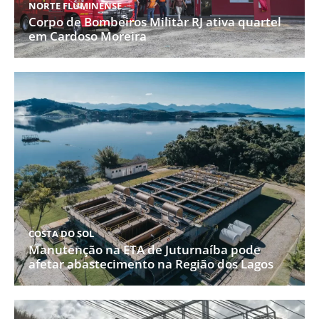
NORTE FLUMINENSE
Corpo de Bombeiros Militar RJ ativa quartel
em Cardoso Moreira
COSTA DO SOL
Manutenção na ETA de Juturnaíba pode
afetar abastecimento na Região dos Lagos