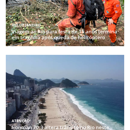
RIO DE JANEIRO
Viagem ao Rio para festa de 15 anos termina
em tragédia após queda de helicóptero
ATENÇÃO!
Ironman 70.3 altera trânsito no Rio neste