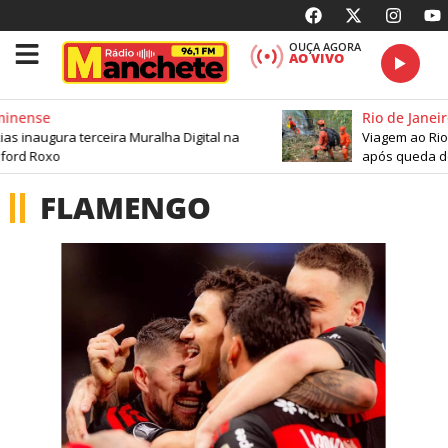
OUÇA AGORA
AO VIVO
ense
Rio de Janeiro
naugura terceira Muralha Digital na
Viagem ao Rio par
d Roxo
após queda de he
FLAMENGO