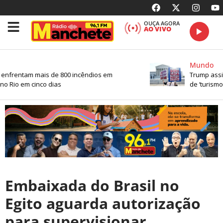
OUÇA AGORA
AO VIVO
Mundo
nfrentam mais de 800 incêndios em
Trump assina
 Rio em cinco dias
de ‘turismo 
Embaixada do Brasil no
Egito aguarda autorização
para supervisionar