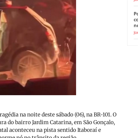
Po
c
n
Jo
agédia na noite deste sábado (06), na BR-101. O
ra do bairro Jardim Catarina, em São Gonçalo,
atal aconteceu na pista sentido Itaboraí e
orme nó no trânsito da região.