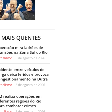
MAIS QUENTES
peração mira ladrões de
ansões na Zona Sul do Rio
rnalismo
6 de agosto de 2026
cidente entre veículos de
arga deixa feridos e provoca
ongestionamento na Dutra
rnalismo
5 de agosto de 2026
M realiza operações em
ferentes regiões do Rio
ara combater crimes
rnalismo
5 de agosto de 2026