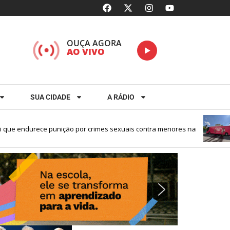
OUÇA AGORA
AO VIVO
SUA CIDADE
A RÁDIO
e endurece punição por crimes sexuais contra menores na