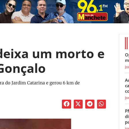
deixa um morto e
O
m
 Gonçalo
Jo
A
ura do Jardim Catarina e gerou 6 km de
c
c
Jo
P
di
p
Jo