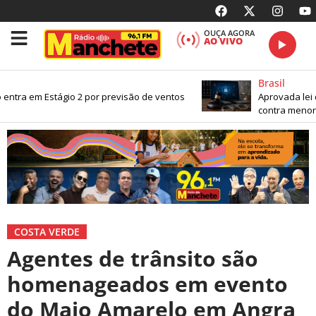
OUÇA AGORA
AO VIVO
Brasil
entra em Estágio 2 por previsão de ventos
Aprovada lei q
contra menores
COSTA VERDE
Agentes de trânsito são
homenageados em evento
do Maio Amarelo em Angra