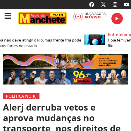
OUÇA AGORA
AO VIVO
Entretenime
não deve atingir o Rio, mas frente fria pode
Hoje tem vend
os fortes no estado
Rio
POLÍTICA NO RJ
Alerj derruba vetos e
aprova mudanças no
transporte, nos direitos de