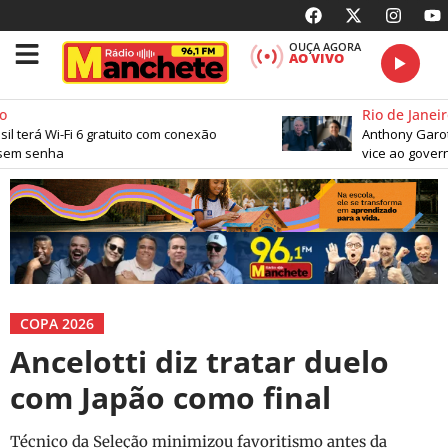
OUÇA AGORA
AO VIVO
Rio de Janeiro
l terá Wi-Fi 6 gratuito com conexão
Anthony Garoti
em senha
vice ao governo
COPA 2026
Ancelotti diz tratar duelo
com Japão como final
Técnico da Seleção minimizou favoritismo antes da