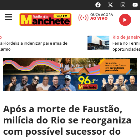
OUÇA AGORA
AO VIVO
Rio de Janeiro
Flordelis a indenizar pai e irmã de
Feira no Termina
armo
oportunidades 
Após a morte de Faustão,
milícia do Rio se reorganiza
com possível sucessor do