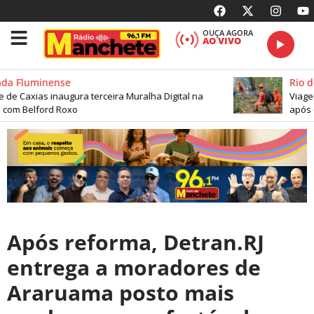
OUÇA AGORA
AO VIVO
a Fluminense
Rio de 
 Caxias inaugura terceira Muralha Digital na
Viagem a
om Belford Roxo
após qu
Após reforma, Detran.RJ
entrega a moradores de
Araruama posto mais