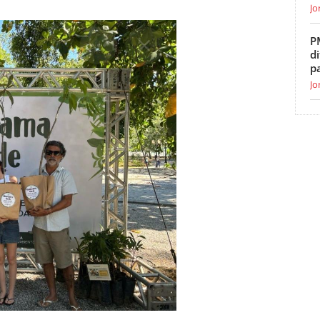
Jo
P
di
p
Jo