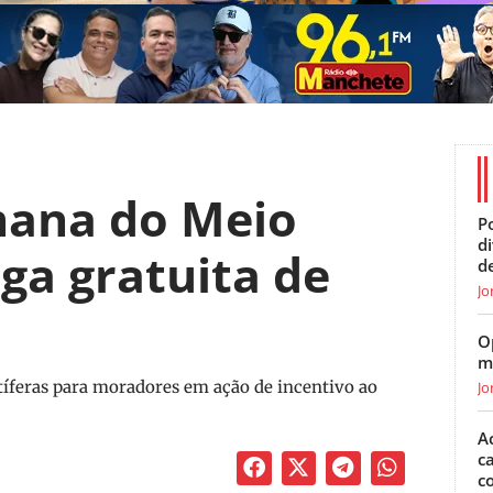
mana do Meio
Po
d
ga gratuita de
d
Jo
O
m
tíferas para moradores em ação de incentivo ao
Jo
A
c
c