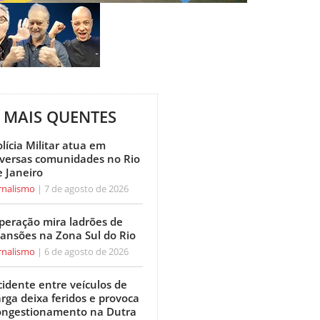
MAIS QUENTES
lícia Militar atua em
iversas comunidades no Rio
e Janeiro
rnalismo
7 de agosto de 2026
peração mira ladrões de
ansões na Zona Sul do Rio
rnalismo
6 de agosto de 2026
cidente entre veículos de
arga deixa feridos e provoca
ongestionamento na Dutra