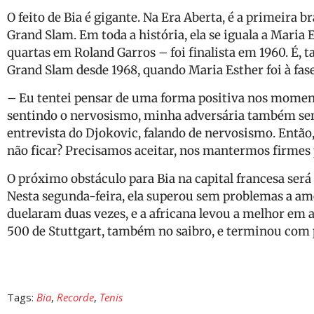
O feito de Bia é gigante. Na Era Aberta, é a primeira b
Grand Slam. Em toda a história, ela se iguala a Maria 
quartas em Roland Garros – foi finalista em 1960. É, 
Grand Slam desde 1968, quando Maria Esther foi à fa
– Eu tentei pensar de uma forma positiva nos momento
sentindo o nervosismo, minha adversária também s
entrevista do Djokovic, falando de nervosismo. Então,
não ficar? Precisamos aceitar, nos mantermos firmes 
O próximo obstáculo para Bia na capital francesa ser
Nesta segunda-feira, ela superou sem problemas a amer
duelaram duas vezes, e a africana levou a melhor em
500 de Stuttgart, também no saibro, e terminou com pa
Tags:
Bia
,
Recorde
,
Tenis