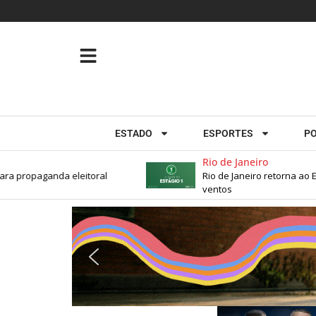
ESTADO
ESPORTES
PO
Rio de Janeiro
 propaganda eleitoral
Rio de Janeiro retorna ao Est
ventos