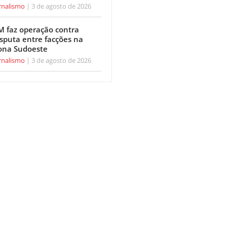
rnalismo
3 de agosto de 2026
M faz operação contra
isputa entre facções na
ona Sudoeste
rnalismo
3 de agosto de 2026