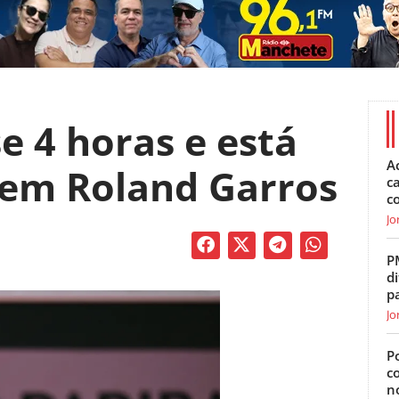
se 4 horas e está
A
 em Roland Garros
c
c
Jo
P
di
p
Jo
Po
c
n