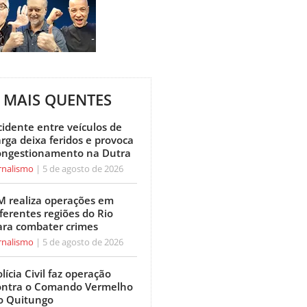
MAIS QUENTES
cidente entre veículos de
arga deixa feridos e provoca
ongestionamento na Dutra
rnalismo
5 de agosto de 2026
M realiza operações em
ferentes regiões do Rio
ara combater crimes
rnalismo
5 de agosto de 2026
lícia Civil faz operação
ontra o Comando Vermelho
o Quitungo