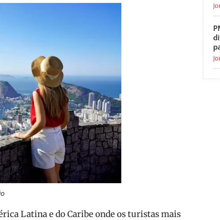
Jo
P
di
p
Jo
ão
érica Latina e do Caribe onde os turistas mais