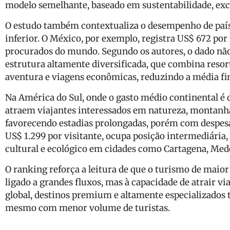
modelo semelhante, baseado em sustentabilidade, excl
O estudo também contextualiza o desempenho de país
inferior. O México, por exemplo, registra US$ 672 por 
procurados do mundo. Segundo os autores, o dado nã
estrutura altamente diversificada, que combina resort
aventura e viagens econômicas, reduzindo a média fin
Na América do Sul, onde o gasto médio continental é 
atraem viajantes interessados em natureza, montanha
favorecendo estadias prolongadas, porém com despesa
US$ 1.299 por visitante, ocupa posição intermediária
cultural e ecológico em cidades como Cartagena, Mede
O ranking reforça a leitura de que o turismo de mai
ligado a grandes fluxos, mas à capacidade de atrair v
global, destinos premium e altamente especializados t
mesmo com menor volume de turistas.