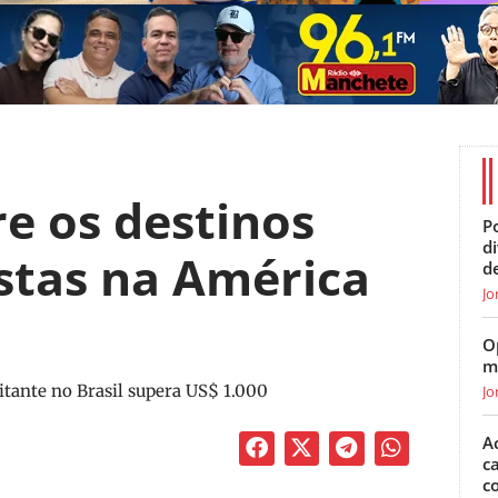
re os destinos
Po
d
istas na América
d
Jo
O
m
tante no Brasil supera US$ 1.000
Jo
A
c
c