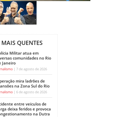
MAIS QUENTES
lícia Militar atua em
iversas comunidades no Rio
e Janeiro
rnalismo
7 de agosto de 2026
peração mira ladrões de
ansões na Zona Sul do Rio
rnalismo
6 de agosto de 2026
cidente entre veículos de
arga deixa feridos e provoca
ongestionamento na Dutra