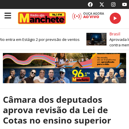
OUÇA AGORA
AO VIVO
Brasil
o entra em Estágio 2 por previsão de ventos
Aprovada lei
contra menor
Câmara dos deputados
aprova revisão da Lei de
Cotas no ensino superior