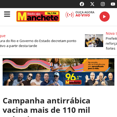
OUÇA AGORA
AO VIVO
Nova Ig
ue
Prefeitu
ra do Rio e Governo do Estado decretam ponto
reforça 
vo a partir desta tarde
fortes
Campanha antirrábica
vacina mais de 110 mil