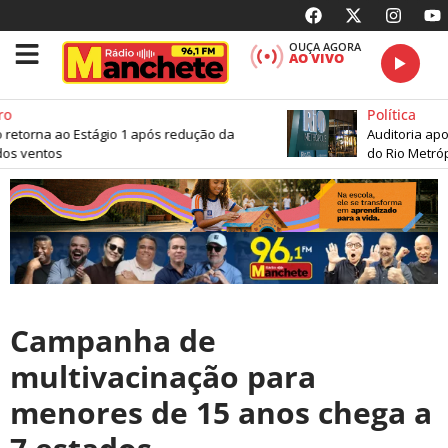
OUÇA AGORA
AO VIVO
o
Política
 retorna ao Estágio 1 após redução da
Auditoria apon
s ventos
do Rio Metrópo
Campanha de
multivacinação para
menores de 15 anos chega a