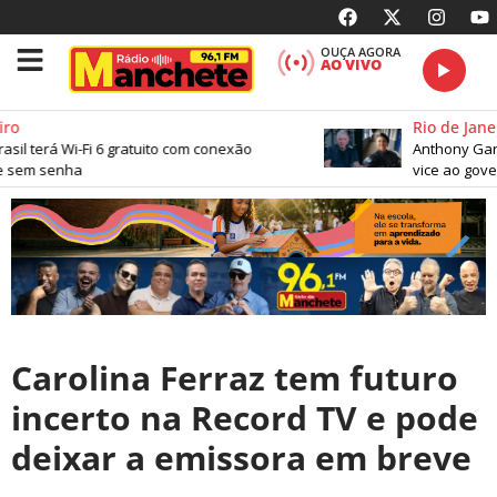
OUÇA AGORA
AO VIVO
ro
Rio de Janei
sil terá Wi-Fi 6 gratuito com conexão
Anthony Garo
 sem senha
vice ao gover
Carolina Ferraz tem futuro
incerto na Record TV e pode
deixar a emissora em breve