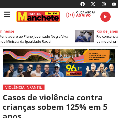
OUÇA AGORA
AO VIVO
minense
Rio de Janeir
riti adere ao Plano Juventude Negra Viva
Rio concentra 
 da Ministra da Igualdade Racial
da medicina n
VIOLÊNCIA INFANTIL
Casos de violência contra
crianças sobem 125% em 5
anos