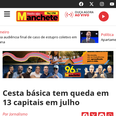
OUÇA AGORA
AO VIVO
neiro
Política
ia audiência final de caso de estupro coletivo em
Apartament
na
Cesta básica tem queda em
13 capitais em julho
Por
Jornalismo