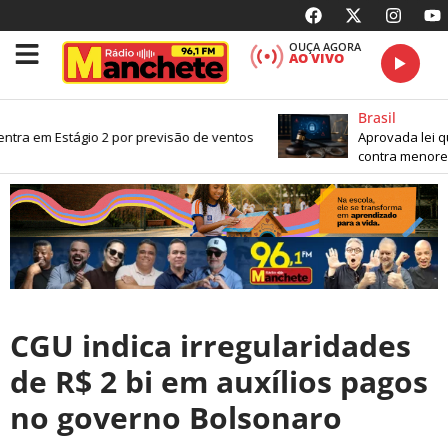
OUÇA AGORA
AO VIVO
Brasil
tra em Estágio 2 por previsão de ventos
Aprovada lei qu
contra menores 
CGU indica irregularidades
de R$ 2 bi em auxílios pagos
no governo Bolsonaro