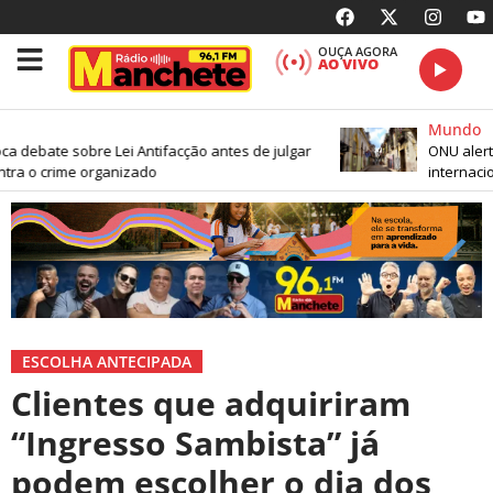
OUÇA AGORA
AO VIVO
Mundo
 debate sobre Lei Antifacção antes de julgar
ONU alerta
tra o crime organizado
internacion
ESCOLHA ANTECIPADA
Clientes que adquiriram
“Ingresso Sambista” já
podem escolher o dia dos