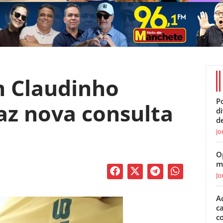
 Claudinho
Po
az nova consulta
d
d
Jo
O
m
Jo
A
c
c