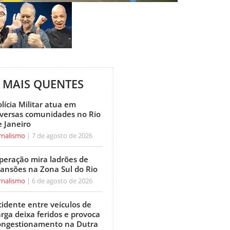
MAIS QUENTES
lícia Militar atua em
iversas comunidades no Rio
e Janeiro
rnalismo
7 de agosto de 2026
peração mira ladrões de
ansões na Zona Sul do Rio
rnalismo
6 de agosto de 2026
cidente entre veículos de
arga deixa feridos e provoca
ongestionamento na Dutra