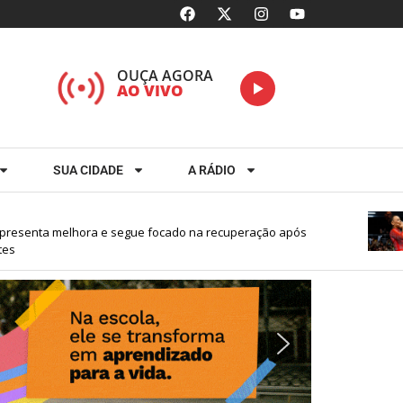
OUÇA AGORA
AO VIVO
SUA CIDADE
A RÁDIO
E
a melhora e segue focado na recuperação após
R
B