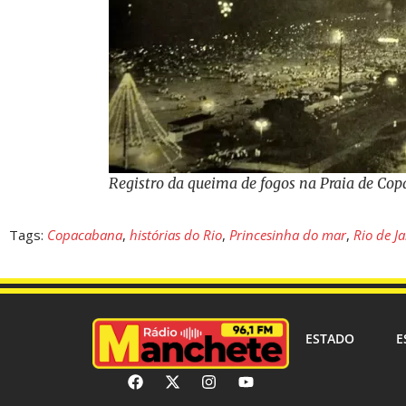
Registro da queima de fogos na Praia de Co
Tags:
Copacabana
,
histórias do Rio
,
Princesinha do mar
,
Rio de J
ESTADO
E