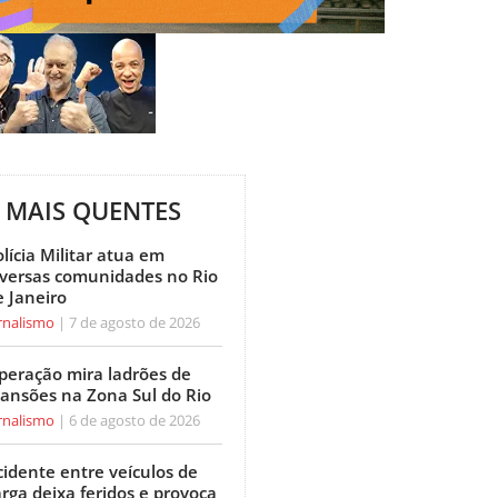
MAIS QUENTES
lícia Militar atua em
iversas comunidades no Rio
e Janeiro
rnalismo
7 de agosto de 2026
peração mira ladrões de
ansões na Zona Sul do Rio
rnalismo
6 de agosto de 2026
cidente entre veículos de
arga deixa feridos e provoca