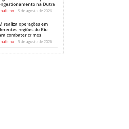
ongestionamento na Dutra
rnalismo
5 de agosto de 2026
M realiza operações em
ferentes regiões do Rio
ara combater crimes
rnalismo
5 de agosto de 2026