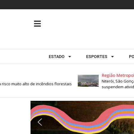
ESTADO
ESPORTES
PO
Região Metropolitana
Niterói, São Gonçalo, Itabo
to alto de incêndios florestais
suspendem atividades