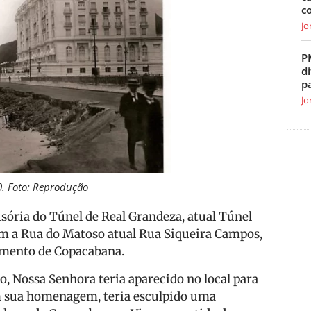
c
Jo
P
di
p
Jo
. Foto: Reprodução
isória do Túnel de Real Grandeza, atual Túnel
om a Rua do Matoso atual Rua Siqueira Campos,
cimento de Copacabana.
o, Nossa Senhora teria aparecido no local para
m sua homenagem, teria esculpido uma