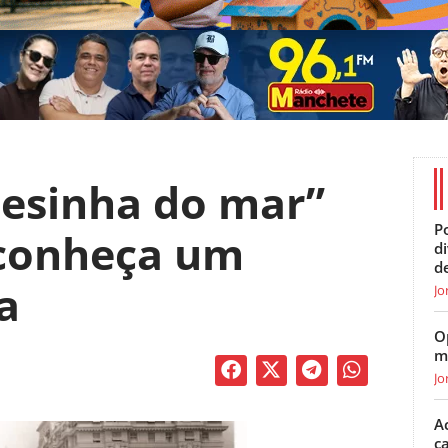
cesinha do mar”
Po
 conheça um
d
d
a
Jo
O
m
Jo
A
c