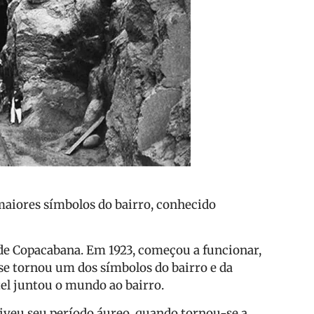
o
maiores símbolos do bairro, conhecido
de Copacabana. Em 1923, começou a funcionar,
 se tornou um dos símbolos do bairro e da
tel juntou o mundo ao bairro.
 viveu seu período áureo, quando tornou-se a