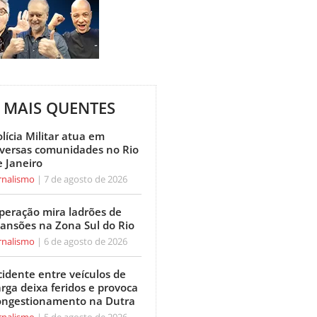
MAIS QUENTES
lícia Militar atua em
iversas comunidades no Rio
e Janeiro
rnalismo
7 de agosto de 2026
peração mira ladrões de
ansões na Zona Sul do Rio
rnalismo
6 de agosto de 2026
cidente entre veículos de
arga deixa feridos e provoca
ongestionamento na Dutra
rnalismo
5 de agosto de 2026