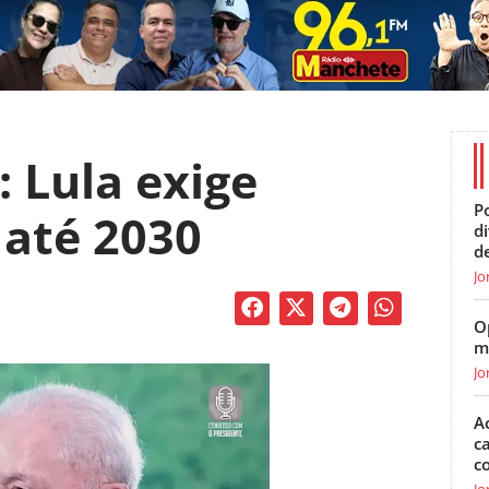
 Lula exige
Po
até 2030
d
d
Jo
O
m
Jo
A
c
c
Jo