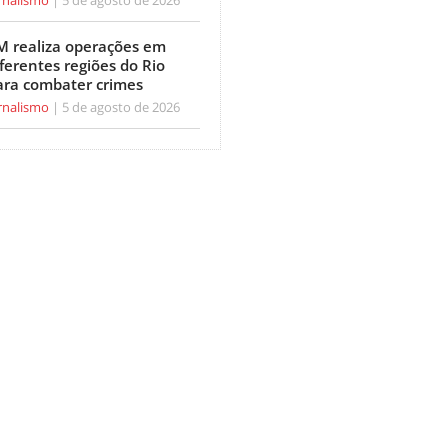
M realiza operações em
ferentes regiões do Rio
ara combater crimes
rnalismo
5 de agosto de 2026