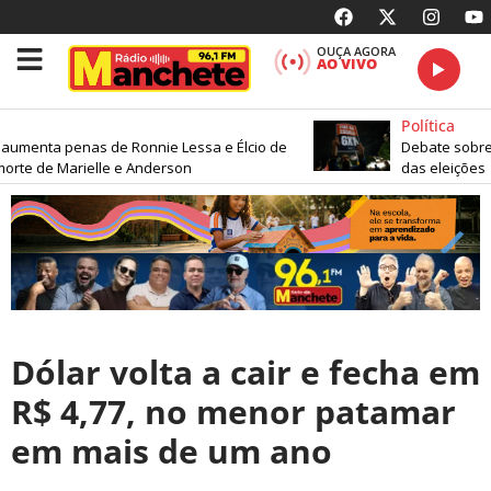
OUÇA AGORA
AO VIVO
Política
 aumenta penas de Ronnie Lessa e Élcio de
Debate sobre f
rte de Marielle e Anderson
das eleições
Dólar volta a cair e fecha em
R$ 4,77, no menor patamar
em mais de um ano