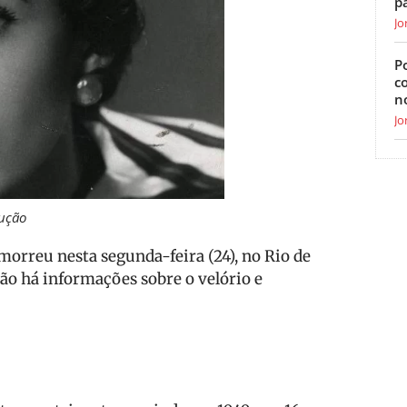
p
Jo
Po
c
n
Jo
ução
orreu nesta segunda-feira (24), no Rio de
não há informações sobre o velório e