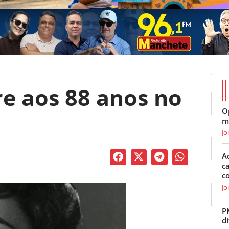
e aos 88 anos no
O
m
Jo
A
c
c
Jo
P
di