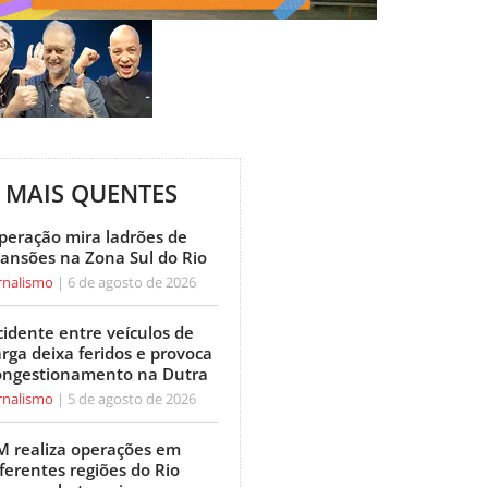
MAIS QUENTES
peração mira ladrões de
ansões na Zona Sul do Rio
rnalismo
6 de agosto de 2026
cidente entre veículos de
arga deixa feridos e provoca
ongestionamento na Dutra
rnalismo
5 de agosto de 2026
M realiza operações em
ferentes regiões do Rio