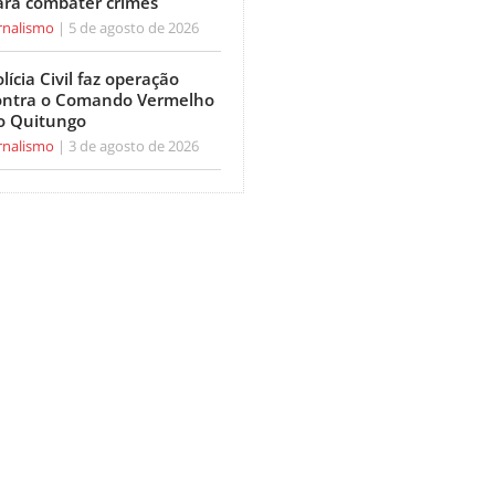
ara combater crimes
rnalismo
5 de agosto de 2026
lícia Civil faz operação
ontra o Comando Vermelho
o Quitungo
rnalismo
3 de agosto de 2026