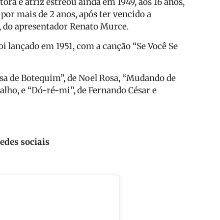
ra e atriz estreou ainda em 1949, aos 16 anos,
por mais de 2 anos, após ter vencido a
 do apresentador Renato Murce.
foi lançado em 1951, com a canção “Se Você Se
rsa de Botequim”, de Noel Rosa, “Mudando de
alho, e “Dó-ré-mi”, de Fernando César e
redes sociais