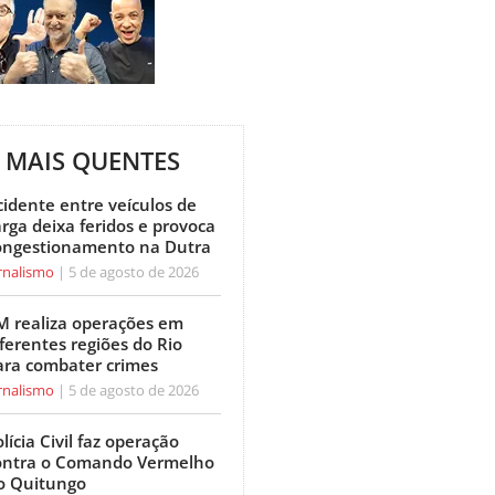
MAIS QUENTES
cidente entre veículos de
arga deixa feridos e provoca
ongestionamento na Dutra
rnalismo
5 de agosto de 2026
M realiza operações em
ferentes regiões do Rio
ara combater crimes
rnalismo
5 de agosto de 2026
lícia Civil faz operação
ontra o Comando Vermelho
o Quitungo