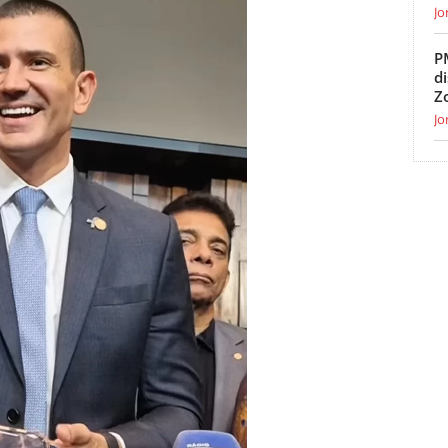
Jo
P
d
Z
Jo