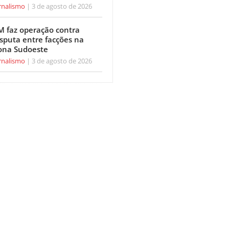
rnalismo
3 de agosto de 2026
M faz operação contra
isputa entre facções na
ona Sudoeste
rnalismo
3 de agosto de 2026