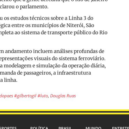
clarou o parlamento.
 os estudos técnicos sobre a Linha 3 do
égica entre os municípios de Niterói, São
pleta ao sistema de transporte público do Rio
 em andamento incluem análises profundas de
epresentações visuais do sistema ferroviário.
a modelagem e simulação da operação diária,
manda de passageiros, a infraestrutura
a linha.
opaes #gilbertogil #luto
,
Douglas Ruas
SPORTES
POLÍTICA
BRASIL
MUNDO
ENTRET