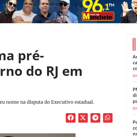
ma pré-
A
c
rno do RJ em
c
Jo
P
di
p
seu nome na disputa do Executivo estadual.
Jo
Po
c
n