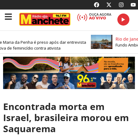
OUÇA AGORA
AO VIVO
Rio de Janei
 Maria da Penha é preso após dar entrevista
Fundo Ambien
va de feminicídio contra ativista
Encontrada morta em
Israel, brasileira morou em
Saquarema