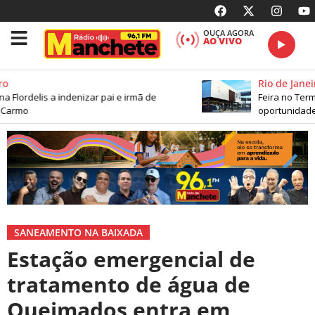
OUÇA AGORA
AO VIVO
Rio de Janeiro
 Flordelis a indenizar pai e irmã de
Feira no Termin
armo
oportunidades 
SANEAMENTO NA BAIXADA
Estação emergencial de
tratamento de água de
Queimados entra em