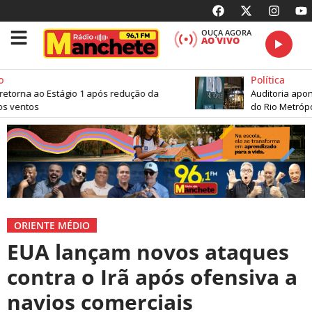
OUÇA AGORA
AO VIVO
Política
retorna ao Estágio 1 após redução da
Auditoria apont
s ventos
do Rio Metrópol
ORIENTE MÉDIO
EUA lançam novos ataques
contra o Irã após ofensiva a
navios comerciais