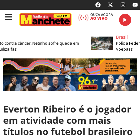
OUÇA AGORA
AO VIVO
Brasil
 contra câncer, Netinho sofre queda em
Polícia Feder
liza fãs
Voepass
Everton Ribeiro é o jogador
em atividade com mais
títulos no futebol brasileiro