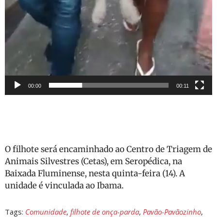
00:00
00:11
O filhote será encaminhado ao Centro de Triagem de
Animais Silvestres (Cetas), em Seropédica, na
Baixada Fluminense, nesta quinta-feira (14). A
unidade é vinculada ao Ibama.
Tags:
Comunidade
,
filhote de onça-parda
,
Pavão-Pavãozinho
,