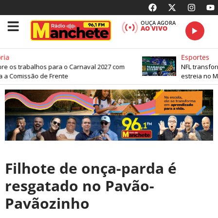
OUÇA AGORA
AO VIVO
Esportes
os trabalhos para o Carnaval 2027 com
NFL transforma
 Comissão de Frente
estreia no Mar
Filhote de onça-parda é
resgatado no Pavão-
Pavãozinho