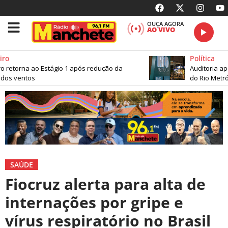
OUÇA AGORA
AO VIVO
ro
Política
o retorna ao Estágio 1 após redução da
Auditoria apo
dos ventos
do Rio Metró
SAÚDE
Fiocruz alerta para alta de
internações por gripe e
vírus respiratório no Brasil