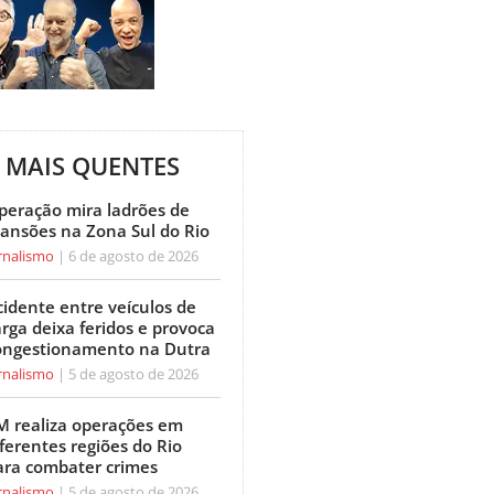
MAIS QUENTES
peração mira ladrões de
ansões na Zona Sul do Rio
rnalismo
6 de agosto de 2026
cidente entre veículos de
arga deixa feridos e provoca
ongestionamento na Dutra
rnalismo
5 de agosto de 2026
M realiza operações em
ferentes regiões do Rio
ara combater crimes
rnalismo
5 de agosto de 2026