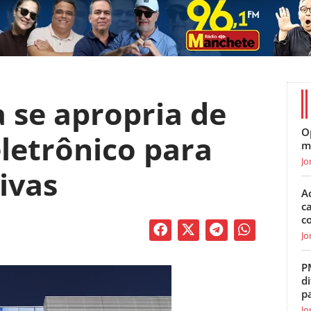
 se apropria de
O
eletrônico para
m
Jo
ivas
A
c
c
Jo
P
di
p
Jo