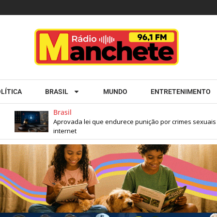
LÍTICA
BRASIL
MUNDO
ENTRETENIMENTO
Brasil
Aprovada lei que endurece punição por crimes sexuais con
internet