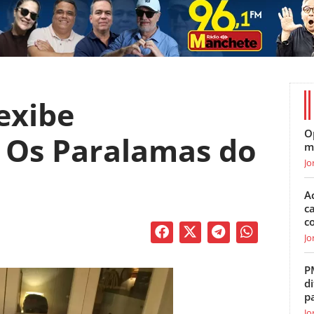
exibe
O
 Os Paralamas do
m
Jo
A
c
c
Jo
P
di
p
Jo