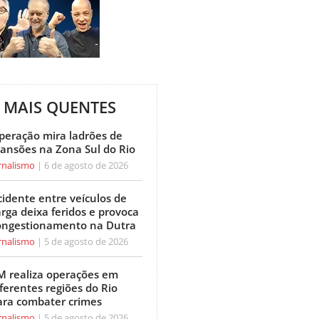
MAIS QUENTES
peração mira ladrões de
ansões na Zona Sul do Rio
rnalismo
6 de agosto de 2026
cidente entre veículos de
arga deixa feridos e provoca
ongestionamento na Dutra
rnalismo
5 de agosto de 2026
M realiza operações em
ferentes regiões do Rio
ara combater crimes
rnalismo
5 de agosto de 2026