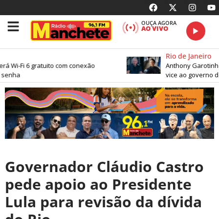
OUÇA AGORA
AO VIVO
Rio de Janeiro
rá Wi-Fi 6 gratuito com conexão
Anthony Garotinho 
senha
vice ao governo do 
Governador Cláudio Castro
pede apoio ao Presidente
Lula para revisão da dívida