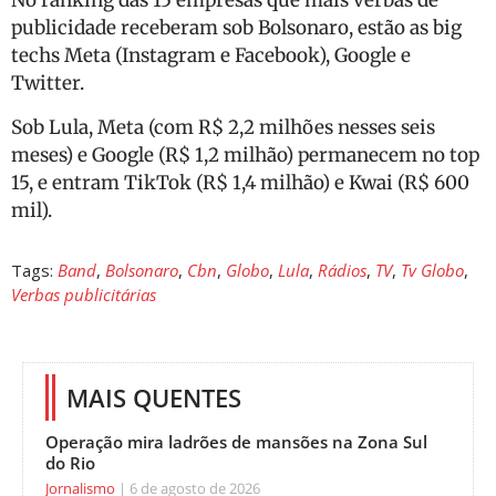
No ranking das 15 empresas que mais verbas de
publicidade receberam sob Bolsonaro, estão as big
techs Meta (Instagram e Facebook), Google e
Twitter.
Sob Lula, Meta (com R$ 2,2 milhões nesses seis
meses) e Google (R$ 1,2 milhão) permanecem no top
15, e entram TikTok (R$ 1,4 milhão) e Kwai (R$ 600
mil).
Tags:
Band
,
Bolsonaro
,
Cbn
,
Globo
,
Lula
,
Rádios
,
TV
,
Tv Globo
,
Verbas publicitárias
MAIS QUENTES
Operação mira ladrões de mansões na Zona Sul
do Rio
Jornalismo
6 de agosto de 2026