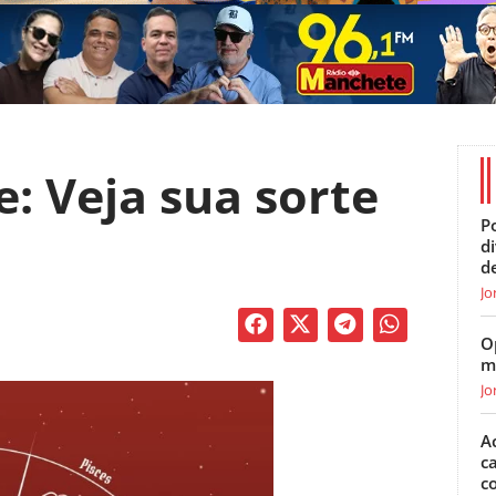
 Veja sua sorte
Po
d
d
Jo
O
m
Jo
A
c
c