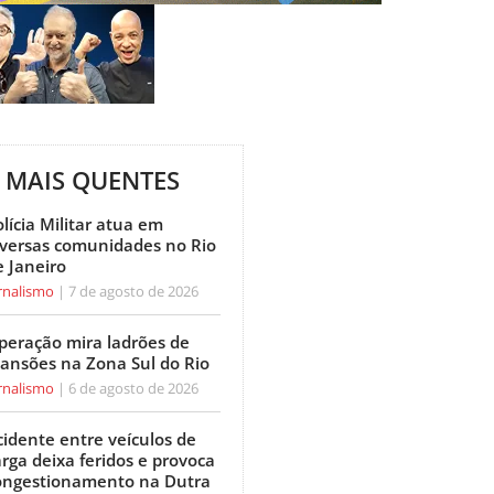
MAIS QUENTES
lícia Militar atua em
iversas comunidades no Rio
e Janeiro
rnalismo
7 de agosto de 2026
peração mira ladrões de
ansões na Zona Sul do Rio
rnalismo
6 de agosto de 2026
cidente entre veículos de
arga deixa feridos e provoca
ongestionamento na Dutra