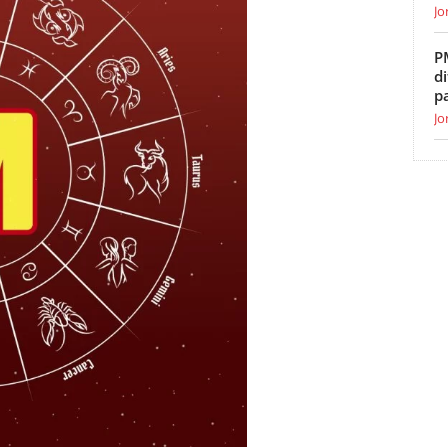
Jo
P
di
p
Jo