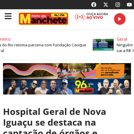
OUÇA AGORA
AO VIVO
iro
Geral
do Rio retoma parceria com Fundação Cacique
Ninguém ac
vai a R$ 16
Hospital Geral de Nova
Iguaçu se destaca na
captação de órgãos e