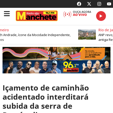
OUÇA AGORA
AO VIVO
eiro
Rio de Jan
 Andrade, ícone da Mocidade Independente,
ANP revoga
os
antiga Ref
Içamento de caminhão
acidentado interditará
subida da serra de