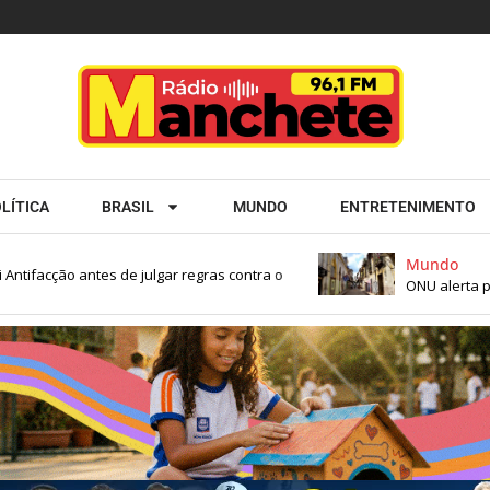
LÍTICA
BRASIL
MUNDO
ENTRETENIMENTO
Mundo
acção antes de julgar regras contra o
ONU alerta para c