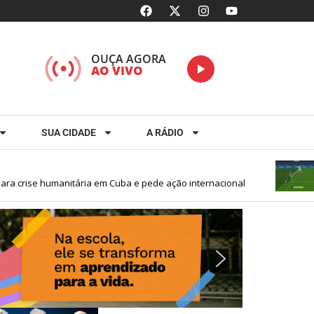
OUÇA AGORA
AO VIVO
SUA CIDADE
A RÁDIO
rise humanitária em Cuba e pede ação internacional
C