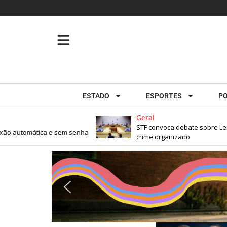
ESTADO
ESPORTES
PO
Geral
STF convoca debate sobre Lei Antif
o automática e sem senha
crime organizado