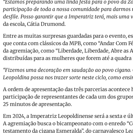
“Estamos preparando uma linda festa para o povo da Z
participação de toda a nossa comunidade para darmos
desfile. Posso garantir que a Imperatriz terá, mais uma
da escola, Cátia Drumond.
Entre as muitas surpresas guardadas para o evento, e
que conta com clássicos da MPB, como “Andar Com Fé E
da agremiação, como “Liberdade, Liberdade, Abre as As
distribuídas para as mulheres que forem até a quadra
“Fizemos uma decoração em saudação ao povo cigano. 
Leopoldina possa nos trazer sorte neste ciclo, como ens
A ordem de apresentação das três parcerias acontece h
participação de representantes de cada um dos grupos
25 minutos de apresentação.
Em 2024, a Imperatriz Leopoldinense será a sexta e úl
A agremiação busca o bicampeonato com o enredo “Co
testamento da cigana Esmeralda”, do carnavalesco Lea