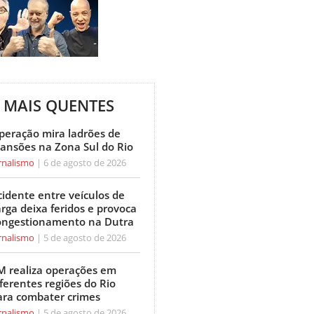
MAIS QUENTES
peração mira ladrões de
ansões na Zona Sul do Rio
rnalismo
6 de agosto de 2026
cidente entre veículos de
arga deixa feridos e provoca
ongestionamento na Dutra
rnalismo
5 de agosto de 2026
M realiza operações em
ferentes regiões do Rio
ara combater crimes
rnalismo
5 de agosto de 2026