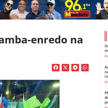
samba-enredo na
O
m
Jo
A
c
c
Jo
P
di
p
Jo