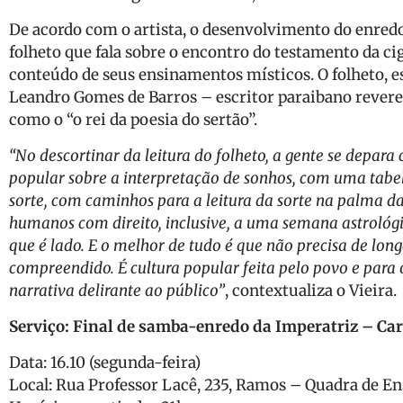
De acordo com o artista, o desenvolvimento do enred
folheto que fala sobre o encontro do testamento da c
conteúdo de seus ensinamentos místicos. O folheto, e
Leandro Gomes de Barros – escritor paraibano reve
como o “o rei da poesia do sertão”.
“No descortinar da leitura do folheto, a gente se depar
popular sobre a interpretação de sonhos, com uma tabel
sorte, com caminhos para a leitura da sorte na palma d
humanos com direito, inclusive, a uma semana astrológic
que é lado. E o melhor de tudo é que não precisa de long
compreendido. É cultura popular feita pelo povo e par
narrativa delirante ao público”
, contextualiza o Vieira.
Serviço: Final de samba-enredo da Imperatriz – Ca
Data: 16.10 (segunda-feira)
Local: Rua Professor Lacê, 235, Ramos – Quadra de E