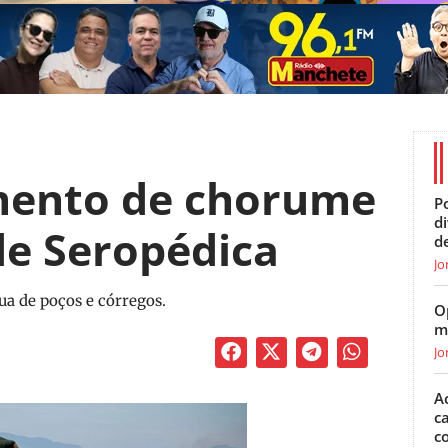
mento de chorume
Po
d
de Seropédica
d
Jo
ua de poços e córregos.
O
m
Jo
A
c
c