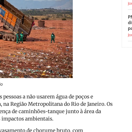
Jo
P
di
p
Jo
ão
as pessoas a não usarem água de poços e
, na Região Metropolitana do Rio de Janeiro. Os
ença de caminhões-tanque junto à área da
s impactos ambientais.
ravasamento de chorume bruto, com