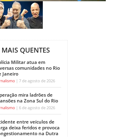
MAIS QUENTES
lícia Militar atua em
iversas comunidades no Rio
e Janeiro
rnalismo
7 de agosto de 2026
peração mira ladrões de
ansões na Zona Sul do Rio
rnalismo
6 de agosto de 2026
cidente entre veículos de
arga deixa feridos e provoca
ongestionamento na Dutra