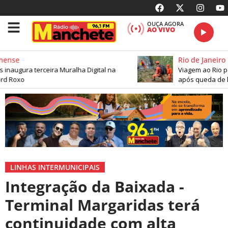
OUÇA AGORA
AO VIVO
ense
Rio de Janeiro
naugura terceira Muralha Digital na
Viagem ao Rio par
d Roxo
após queda de he
LINHAS INTERMUNICIPAIS
Integração da Baixada -
Terminal Margaridas terá
continuidade com alta