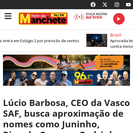
OUÇA AGORA
AO VIVO
Brasil
 entra em Estágio 2 por previsão de ventos
Aprovada lei 
contra menore
Lúcio Barbosa, CEO da Vasco
SAF, busca aproximação de
nomes como Juninho,