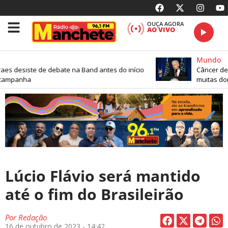
OUÇA AGORA
AO VIVO
Mundo
es desiste de debate na Band antes do início
Câncer de 
 campanha
muitas dor
Lúcio Flávio será mantido
até o fim do Brasileirão
Por
Redação
16 de outubro de 2023 - 14:42