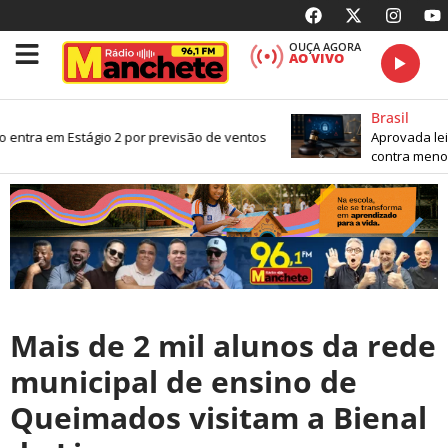
OUÇA AGORA
AO VIVO
Brasil
 entra em Estágio 2 por previsão de ventos
Aprovada lei 
contra menore
Mais de 2 mil alunos da rede
municipal de ensino de
Queimados visitam a Bienal