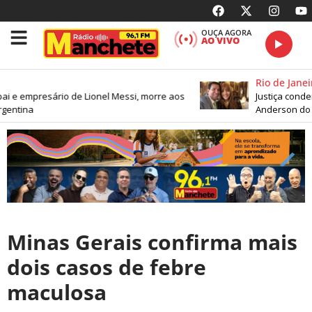
OUÇA AGORA
AO VIVO
Rio de Janeir
ai e empresário de Lionel Messi, morre aos
Justiça condena
entina
Anderson do 
Minas Gerais confirma mais
dois casos de febre
maculosa