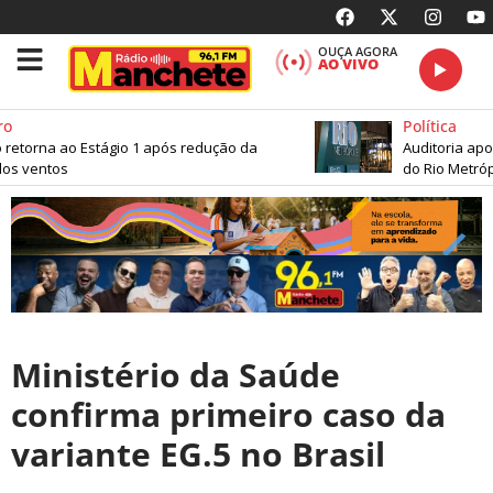
OUÇA AGORA
AO VIVO
o
Política
 retorna ao Estágio 1 após redução da
Auditoria apon
s ventos
do Rio Metrópo
Ministério da Saúde
confirma primeiro caso da
variante EG.5 no Brasil