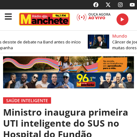
OUÇA AGORA
AO VIVO
Mundo
esiste de debate na Band antes do início
Câncer de Joe 
panha
muitas dores
SAÚDE INTELIGENTE
Ministro inaugura primeira
UTI inteligente do SUS no
Hospital do Fundão