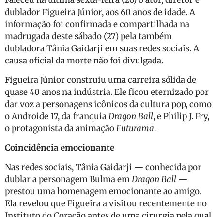
Faleceu na última sexta-feira (26) o ator, diretor e
dublador Figueira Júnior, aos 60 anos de idade. A
informação foi confirmada e compartilhada na
madrugada deste sábado (27) pela também
dubladora Tânia Gaidarji em suas redes sociais. A
causa oficial da morte não foi divulgada.
Figueira Júnior construiu uma carreira sólida de
quase 40 anos na indústria. Ele ficou eternizado por
dar voz a personagens icônicos da cultura pop, como
o Androide 17, da franquia
Dragon Ball
, e Philip J. Fry,
o protagonista da animação
Futurama
.
Coincidência emocionante
Nas redes sociais, Tânia Gaidarji — conhecida por
dublar a personagem Bulma em
Dragon Ball
—
prestou uma homenagem emocionante ao amigo.
Ela revelou que Figueira a visitou recentemente no
Instituto do Coração antes de uma cirurgia pela qual