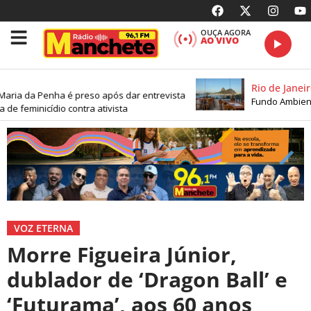
OUÇA AGORA
AO VIVO
Rio de Janeiro
aria da Penha é preso após dar entrevista
Fundo Ambienta
de feminicídio contra ativista
VOZ ETERNA
Morre Figueira Júnior,
dublador de ‘Dragon Ball’ e
‘Futurama’, aos 60 anos